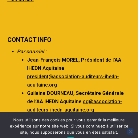
CONTACT INFO
:
Par courriel
Jean-François MOREL,
Président de l’AA
IHEDN Aquitaine
president@association-auditeurs-ihedn-
aquitaine.org
Guilaine DOURNEAU,
Secrétaire Générale
de l’AA IHEDN Aquitaine
sg@association-
auditeurs-ihedn-aquitaine.org
Nous utilisons des cookies pour vous garantir la meilleure
expérience sur notre site web. Si vous continuez à utiliser ce
site, nous supposerons que vous en êtes satisfait.