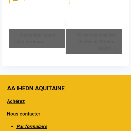
Navigation
Exposition, envol
Forum national des
Évènement
d’un territoire
études de l’Union-
IHEDN
AA IHEDN AQUITAINE
Adhérez
Nous contacter
Par formulaire