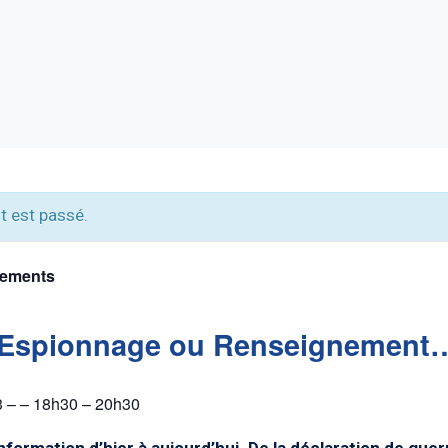
 est passé.
nements
Espionnage ou Renseignement
3
– –
18h30
–
20h30
information d’hier à aujourd’hui. De la déclaration de guer