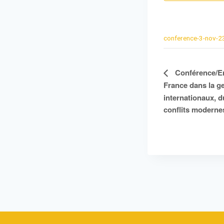
conference-3-nov-2
Navigation
Conférence/Ent
Évènement
France dans la g
internationaux, 
conflits moderne