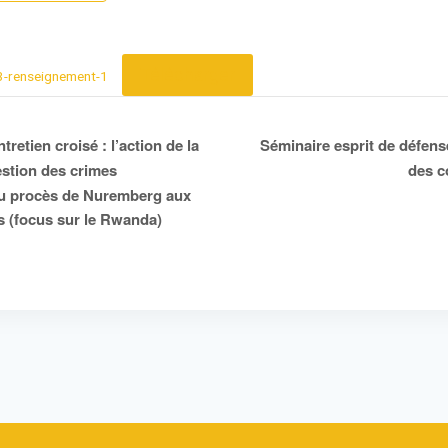
Télécharger
3-renseignement-1
Séminaire esprit de défense
retien croisé : l’action de la
estion des crimes
des 
du procès de Nuremberg aux
s (focus sur le Rwanda)