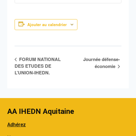
Ajouter au calendrier
Navigation
FORUM NATIONAL
Journée défense-
DES ETUDES DE
économie
Évènement
L’UNION-IHEDN.
AA IHEDN Aquitaine
Adhérez