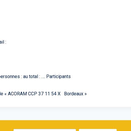
 :
rsonnes : au total : …. Participants
rdre de « ACORAM CCP 37 11 54 X Bordeaux »