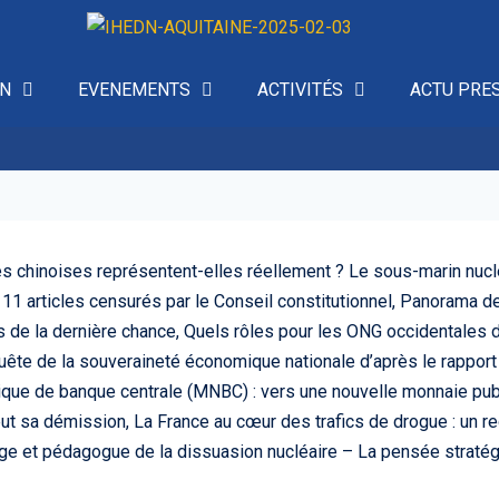
ON
EVENEMENTS
ACTIVITÉS
ACTU PRE
res chinoises représentent-elles réellement ? Le sous-marin nuclé
1 articles censurés par le Conseil constitutionnel, Panorama de 
ons de la dernière chance, Quels rôles pour les ONG occidentales
nquête de la souveraineté économique nationale d’après le rappor
que de banque centrale (MNBC) : vers une nouvelle monnaie pub
e veut sa démission, La France au cœur des trafics de drogue : un r
atège et pédagogue de la dissuasion nucléaire – La pensée strat