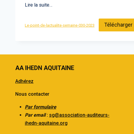
Lire la suite…
Télécharger
Le-point-de-lactualite-semaine-030-2023
AA IHEDN AQUITAINE
Adhérez
Nous contacter
Par formulaire
Par email
:
sg@association-auditeurs-
ihedn-aquitaine.org